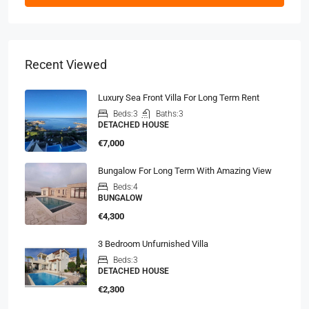
Recent Viewed
Luxury Sea Front Villa For Long Term Rent
Beds:
3
Baths:
3
DETACHED HOUSE
€7,000
Bungalow For Long Term With Amazing View
Beds:
4
BUNGALOW
€4,300
3 Bedroom Unfurnished Villa
Beds:
3
DETACHED HOUSE
€2,300